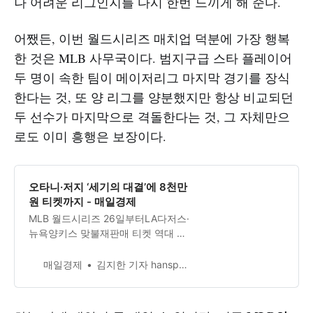
나 어려운 리그인지를 다시 한번 느끼게 해 준다.
어쨌든, 이번 월드시리즈 매치업 덕분에 가장 행복
한 것은 MLB 사무국이다. 범지구급 스타 플레이어
두 명이 속한 팀이 메이저리그 마지막 경기를 장식
한다는 것, 또 양 리그를 양분했지만 항상 비교되던
두 선수가 마지막으로 격돌한다는 것, 그 자체만으
로도 이미 흥행은 보장이다.
오타니·저지 ‘세기의 대결’에 8천만
원 티켓까지 - 매일경제
MLB 월드시리즈 26일부터LA다저스·
뉴욕양키스 맞불재판매 티켓 역대 최
고가”스위프트 콘서트와 맞먹어”
매일경제
김지한 기자 hanspomk.co.kr