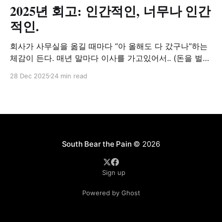
2025년 회고: 인간적인, 너무나 인간
적인.
회사가 사무실을 옮길 때마다 “아 올해도 다 갔구나”하는
체감이 든다. 매년 말마다 이사를 가고있어서.. (돈을 벌어
서라기 보단, 계약이 그렇게 돼서.. 물론 이번에는 가면 좀
28 Dec 2025
24 min read
오래 있어볼 생각이다. 월세는 낮춰서 간다 참고로..) 정신
이 없으니 시간이 지나가는 것도 모르고 살고 있었지만,
이제는 시간이 지나간다는 것이 서서히 서글퍼질 나이다.
물론 나보다 선배님들이
South Bear the Pain
© 2026
Sign up
Powered by Ghost