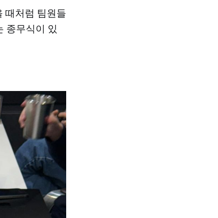
을 때처럼 팀원들
는 종무식이 있