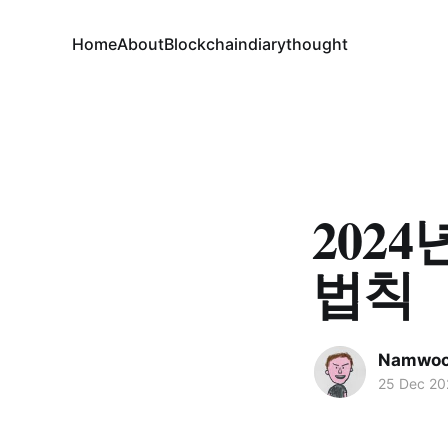
Home
About
Blockchain
diary
thought
202
법칙
Namwoo
25 Dec 20